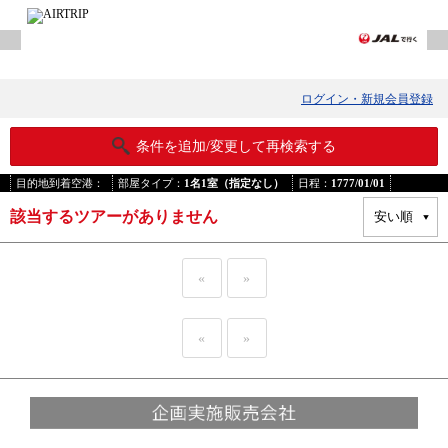
ログイン・新規会員登録
条件を追加/変更して再検索する
目的地到着空港：
部屋タイプ：
1名1室（指定なし）
日程：
1777/01/01
該当するツアーがありません
«
»
«
»